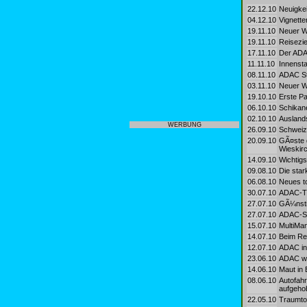
22.12.10
Neuigkei
04.12.10
Vignetten
19.11.10
Neuer Wo
19.11.10
Reisezi
17.11.10
Der ADAC
11.11.10
Innensta
08.11.10
ADAC Ste
03.11.10
Neuer Wo
19.10.10
Erste P
06.10.10
Schikan
02.10.10
Ausland
WERBUNG
26.09.10
Schweize
20.09.10
GÃ¤ste d
Wieskirc
14.09.10
Wichtigs
09.08.10
Die star
06.08.10
Neues to
30.07.10
ADAC-Tu
27.07.10
GÃ¼nsti
27.07.10
ADAC-St
15.07.10
MultiMan
14.07.10
Beim Rei
12.07.10
ADAC inf
23.06.10
ADAC wa
14.06.10
Maut in
08.06.10
Autofahr
aufgehob
22.05.10
Traumto