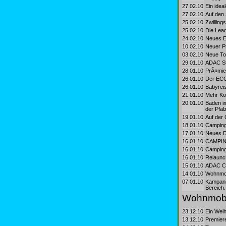
27.02.10
Ein idea
27.02.10
Auf den 
25.02.10
Zwilling
25.02.10
Die Lead
24.02.10
Neues E
10.02.10
Neuer P
03.02.10
Neue To
29.01.10
ADAC Ste
28.01.10
PrÃ¤mie
26.01.10
Der ECOC
26.01.10
Babyreis
21.01.10
Mehr Ko
20.01.10
Baden i
der Pfalz
19.01.10
Auf der
18.01.10
Camping
17.01.10
Neues Di
16.01.10
CAMPING
16.01.10
Camping
16.01.10
Relaunc
15.01.10
ADAC Ca
14.01.10
Wohnmob
07.01.10
Kampani
Bereich.
Wohnmobi
23.12.10
Ein Wei
13.12.10
Premier