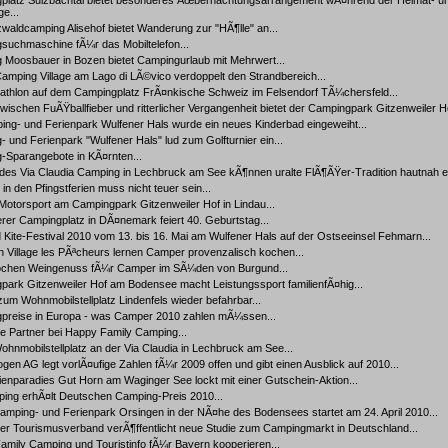
platz Sulzbachtal bietet besonderes Ãœbernachtungsarrangement wÃ¤hrend der Heimat- u
ge...
aldcamping Alisehof bietet Wanderung zur "HÃ¶lle" an...
suchmaschine fÃ¼r das Mobiltelefon...
 Moosbauer in Bozen bietet Campingurlaub mit Mehrwert...
amping Village am Lago di LÃ©vico verdoppelt den Strandbereich...
athlon auf dem Campingplatz FrÃ¤nkische Schweiz im Felsendorf TÃ¼chersfeld...
wischen FuÃŸballfieber und ritterlicher Vergangenheit bietet der Campingpark Gitzenweiler Ho
ng- und Ferienpark Wulfener Hals wurde ein neues Kinderbad eingeweiht...
 und Ferienpark "Wulfener Hals" lud zum Golfturnier ein...
-Sparangebote in KÃ¤rnten...
des Via Claudia Camping in Lechbruck am See kÃ¶nnen uralte FlÃ¶ÃŸer-Tradition hautnah er
n den Pfingstferien muss nicht teuer sein...
 Motorsport am Campingpark Gitzenweiler Hof in Lindau...
er Campingplatz in DÃ¤nemark feiert 40. Geburtstag...
 Kite-Festival 2010 vom 13. bis 16. Mai am Wulfener Hals auf der Ostseeinsel Fehmarn...
 Village les PÃªcheurs lernen Camper provenzalisch kochen...
chen Weingenuss fÃ¼r Camper im SÃ¼den von Burgund...
ark Gitzenweiler Hof am Bodensee macht Leistungssport familienfÃ¤hig...
zum Wohnmobilstellplatz Lindenfels wieder befahrbar...
preise in Europa - was Camper 2010 zahlen mÃ¼ssen...
e Partner bei Happy Family Camping...
hnmobilstellplatz an der Via Claudia in Lechbruck am See...
en AG legt vorlÃ¤ufige Zahlen fÃ¼r 2009 offen und gibt einen Ausblick auf 2010...
enparadies Gut Horn am Waginger See lockt mit einer Gutschein-Aktion...
ing erhÃ¤lt Deutschen Camping-Preis 2010...
mping- und Ferienpark Orsingen in der NÃ¤he des Bodensees startet am 24. April 2010...
er Tourismusverband verÃ¶ffentlicht neue Studie zum Campingmarkt in Deutschland...
mily Camping und Touristinfo fÃ¼r Bayern kooperieren...