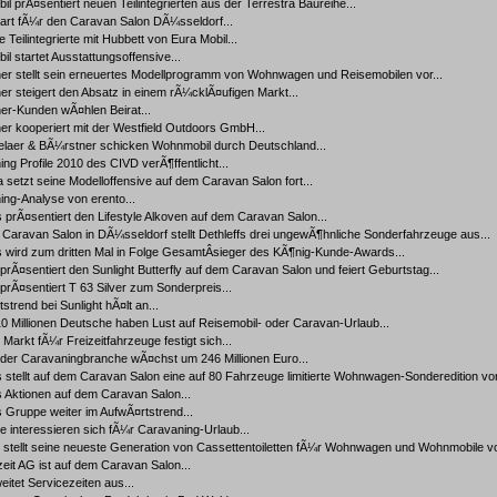
il prÃ¤sentiert neuen Teilintegrierten aus der Terrestra Baureihe...
art fÃ¼r den Caravan Salon DÃ¼sseldorf...
e Teilintegrierte mit Hubbett von Eura Mobil...
il startet Ausstattungsoffensive...
er stellt sein erneuertes Modellprogramm von Wohnwagen und Reisemobilen vor...
r steigert den Absatz in einem rÃ¼cklÃ¤ufigen Markt...
er-Kunden wÃ¤hlen Beirat...
r kooperiert mit der Westfield Outdoors GmbH...
laer & BÃ¼rstner schicken Wohnmobil durch Deutschland...
ng Profile 2010 des CIVD verÃ¶ffentlicht...
a setzt seine Modelloffensive auf dem Caravan Salon fort...
ng-Analyse von erento...
s prÃ¤sentiert den Lifestyle Alkoven auf dem Caravan Salon...
Caravan Salon in DÃ¼sseldorf stellt Dethleffs drei ungewÃ¶hnliche Sonderfahrzeuge aus...
s wird zum dritten Mal in Folge GesamtÂ­sieger des KÃ¶nig-Kunde-Awards...
 prÃ¤sentiert den Sunlight Butterfly auf dem Caravan Salon und feiert Geburtstag...
 prÃ¤sentiert T 63 Silver zum Sonderpreis...
strend bei Sunlight hÃ¤lt an...
 Millionen Deutsche haben Lust auf Reisemobil- oder Caravan-Urlaub...
Markt fÃ¼r Freizeitfahrzeuge festigt sich...
der Caravaningbranche wÃ¤chst um 246 Millionen Euro...
s stellt auf dem Caravan Salon eine auf 80 Fahrzeuge limitierte Wohnwagen-Sonderedition vor
s Aktionen auf dem Caravan Salon...
s Gruppe weiter im AufwÃ¤rtstrend...
 interessieren sich fÃ¼r Caravaning-Urlaub...
 stellt seine neueste Generation von Cassettentoiletten fÃ¼r Wohnwagen und Wohnmobile vor
zeit AG ist auf dem Caravan Salon...
itet Servicezeiten aus...