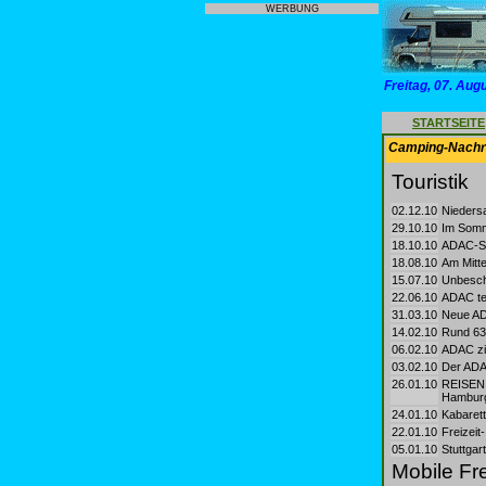
WERBUNG
Freitag, 07. Aug
STARTSEITE
Camping-Nachri
Touristik
02.12.10
Nieders
29.10.10
Im Somm
18.10.10
ADAC-So
18.08.10
Am Mitte
15.07.10
Unbesch
22.06.10
ADAC te
31.03.10
Neue ADA
14.02.10
Rund 63
06.02.10
ADAC zie
03.02.10
Der ADAC
26.01.10
REISEN 
Hamburg
24.01.10
Kabarett
22.01.10
Freizeit
05.01.10
Stuttgar
Mobile Fre