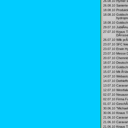
26.08.10
Hymer s
26.08.10
Sanierte
18.08.10
Produkti
18.08.10
Goldsch
hydropn
18.08.10
Goldsch
29.07.10
JubilÃ¤u
27.07.10
Knaus T
DÃ¼ssel
26.07.10
Wilk pr
23.07.10
SFC feie
23.07.10
Erwin Hy
23.07.10
Messe D
20.07.10
Chemnit
18.07.10
Deutsch-
18.07.10
Goldschm
15.07.10
Mit Ã¼be
14.07.10
Webasto 
14.07.10
Dethleff
13.07.10
Caravani
12.07.10
Westfali
02.07.10
Neuausr
02.07.10
Firma F
01.07.10
GeschÃ¤
30.06.10
"Michae
30.06.10
Knaus T
21.06.10
Caravan
21.06.10
Caravan
21.06.10
Knaus Ta