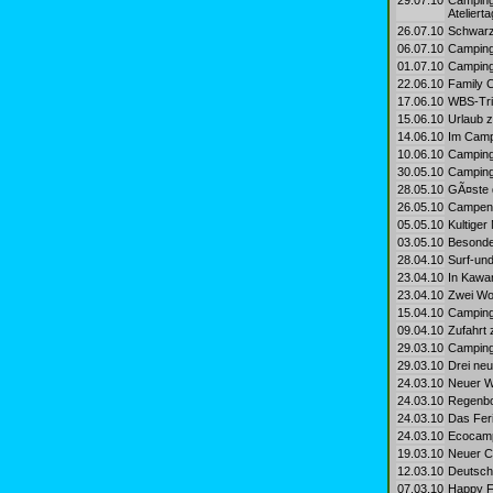
29.07.10
Camping
Atelierta
26.07.10
Schwarzw
06.07.10
Camping
01.07.10
Camping
22.06.10
Family C
17.06.10
WBS-Tri
15.06.10
Urlaub z
14.06.10
Im Campi
10.06.10
Camping-
30.05.10
Camping
28.05.10
GÃ¤ste 
26.05.10
Campen i
05.05.10
Kultiger
03.05.10
Besonder
28.04.10
Surf-und
23.04.10
In Kawan
23.04.10
Zwei Wo
15.04.10
Campingp
09.04.10
Zufahrt 
29.03.10
Camping
29.03.10
Drei neu
24.03.10
Neuer Wo
24.03.10
Regenbog
24.03.10
Das Feri
24.03.10
Ecocamp
19.03.10
Neuer Ca
12.03.10
Deutsch
07.03.10
Happy Fa