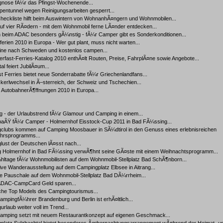
gnose fÃ¼r das Pfingst-Wochenende...
lpentunnel wegen Reinigungsarbeiten gesperrt...
eckliste hilft beim Auswintern von WohnanhÃ¤ngern und Wohnmobilen...
uf vier RÃ¤dern - mit dem Wohnmobil ferne LÃ¤nder entdecken...
 beim ADAC besonders gÃ¼nstig - fÃ¼r Camper gibt es Sonderkonditionen...
rien 2010 in Europa - Wer gut plant, muss nicht warten...
Line nach Schweden und kostenlos campen...
rfast-Ferries-Katalog 2010 enthÃ¤lt Routen, Preise, FahrplÃ¤ne sowie Angebote...
al feiert JubilÃ¤um...
t Ferries bietet neue Sonderrabatte fÃ¼r Griechenlandfans...
ckerlwechsel in Ã–sterreich, der Schweiz und Tschechien...
 AutobahnerÃ¶ffnungen 2010 in Europa...
 - der Urlaubstrend fÃ¼r Glamour und Camping in einem...
paÃŸ fÃ¼r Camper - Holmernhof Eisstock-Cup 2011 in Bad FÃ¼ssing...
clubs kommen auf Camping Moosbauer in SÃ¼dtirol in den Genuss eines erlebnisreichen
hrsprogramms...
ust der Deutschen lÃ¤sst nach...
 Holmernhof in Bad FÃ¼ssing verwÃ¶hnt seine GÃ¤ste mit einem Weihnachtsprogramm...
hltage fÃ¼r Wohnmobilisten auf dem Wohnmobil-Stellplatz Bad SchÃ¶nborn...
ive Wanderausstellung auf dem Campingplatz Elbsee in Aitrang...
ve Pauschale auf dem Wohnmobil-Stellplatz Bad DÃ¼rrheim...
 ADAC-CampCard Geld sparen...
che Top Models des Campingtourismus...
mpingfÃ¼hrer Brandenburg und Berlin ist erhÃ¤ltlich...
rlaub weiter voll im Trend...
mping setzt mit neuem Restaurantkonzept auf eigenen Geschmack...