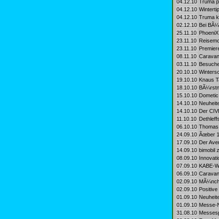
04.12.10
Truma pr
04.12.10
Wintert
04.12.10
Truma ka
02.12.10
Bei BÃ¼
25.11.10
PhoeniX 
23.11.10
Reisemob
23.11.10
Premiere
08.11.10
Caravani
03.11.10
Besuche
20.10.10
Winters
19.10.10
Knaus Ta
18.10.10
BÃ¼rstn
15.10.10
Dometic 
14.10.10
Neuheit
14.10.10
Der CIVD
11.10.10
Dethleff
06.10.10
Thomas 
24.09.10
Ãœber 1
17.09.10
Der Aver
14.09.10
bimobil z
08.09.10
Innovati
07.09.10
KABE-Wo
06.09.10
Caravan 
02.09.10
MÃ¼nche
02.09.10
Positive
01.09.10
Neuheit
01.09.10
Messe-N
31.08.10
Messesp