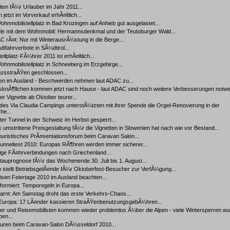
ten fÃ¼r Urlauber im Jahr 2011...
 jetzt im Vorverkauf erhÃ¤ltlich...
hnmobilstellplatz in Bad Krozingen auf Anhieb gut ausgelastet...
ele mit dem Wohnmobil: Hermannsdenkmal und der Teutoburger Wald...
 rÃ¤t: Nur mit WinterausrÃ¼stung in die Berge...
dtfahrverbote in SÃ¼dtirol...
llplatz-FÃ¼hrer 2011 ist erhÃ¤ltlich...
hnmobilstellplatz in Schneeberg im Erzgebirge...
assstraÃŸen geschlossen...
en im Ausland - Beschwerden nehmen laut ADAC zu...
sknÃ¶llchen kommen jetzt nach Hause - laut ADAC sind noch weitere Verbesserungen notwen
r Vignette ab Oktober teurer...
es Via Claudia Campings unterstÃ¼tzten mit ihrer Spende die Orgel-Renovierung in der
he...
ter Tunnel in der Schweiz im Herbst gesperrt...
k umstrittene Preisgestaltung fÃ¼r die Vignetten in Slowenien hat nach wie vor Bestand...
uristisches PrÃ¤sentationsforum beim Caravan Salon...
nneltest 2010: Europas RÃ¶hren werden immer sicherer...
ge FÃ¤hrverbindungen nach Griechenland...
auprognose fÃ¼r das Wochenende 30. Juli bis 1. August...
 stellt BetriebsgelÃ¤nde fÃ¼r Oktoberfest-Besucher zur VerfÃ¼gung...
sen Feiertage 2010 im Ausland beachten...
ormiert: Temporegeln in Europa...
rnt: Am Samstag droht das erste Verkehrs-Chaos...
 Europa: 17 LÃ¤nder kassieren StraÃŸenbenutzungsgebÃ¼hren...
er und Reisemobilisten kommen wieder problemlos Ã¼ber die Alpen - viele Wintersperren w
en...
uren beim Caravan-Salon DÃ¼sseldorf 2010...