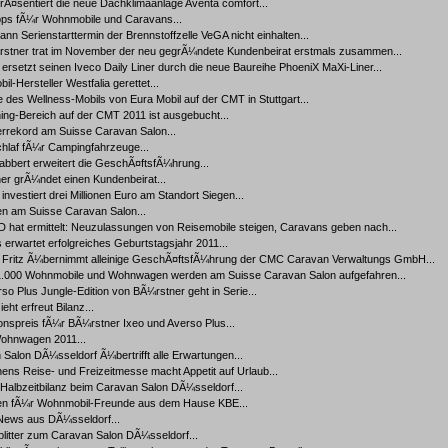
Ã¤sentiert die neue Dachklimaanlage Aventa comfort...
ipps fÃ¼r Wohnmobile und Caravans...
nn Serienstarttermin der Brennstoffzelle VeGA nicht einhalten...
rstner trat im November der neu gegrÃ¼ndete Kundenbeirat erstmals zusammen...
ersetzt seinen Iveco Daily Liner durch die neue Baureihe PhoeniX MaXi-Liner...
il-Hersteller Westfalia gerettet...
 des Wellness-Mobils von Eura Mobil auf der CMT in Stuttgart...
ng-Bereich auf der CMT 2011 ist ausgebucht...
rrekord am Suisse Caravan Salon...
chlaf fÃ¼r Campingfahrzeuge...
bbert erweitert die GeschÃ¤ftsfÃ¼hrung...
er grÃ¼ndet einen Kundenbeirat...
investiert drei Millionen Euro am Standort Siegen...
en am Suisse Caravan Salon...
 hat ermittelt: Neuzulassungen von Reisemobile steigen, Caravans geben nach...
s erwartet erfolgreiches Geburtstagsjahr 2011...
Fritz Ã¼bernimmt alleinige GeschÃ¤ftsfÃ¼hrung der CMC Caravan Verwaltungs GmbH...
.000 Wohnmobile und Wohnwagen werden am Suisse Caravan Salon aufgefahren...
so Plus Jungle-Edition von BÃ¼rstner geht in Serie...
ieht erfreut Bilanz...
onspreis fÃ¼r BÃ¼rstner Ixeo und Averso Plus...
hnwagen 2011...
Salon DÃ¼sseldorf Ã¼bertrifft alle Erwartungen...
ns Reise- und Freizeitmesse macht Appetit auf Urlaub...
 Halbzeitbilanz beim Caravan Salon DÃ¼sseldorf...
en fÃ¼r Wohnmobil-Freunde aus dem Hause KBE...
ews aus DÃ¼sseldorf...
litter zum Caravan Salon DÃ¼sseldorf...