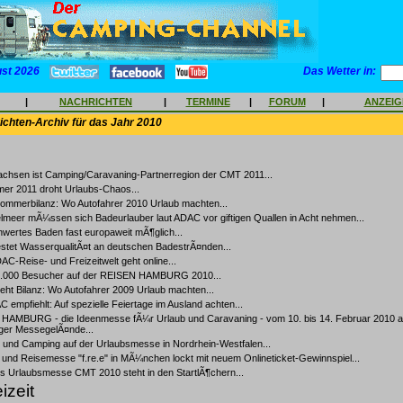
ust 2026
Das Wetter in:
|
NACHRICHTEN
|
TERMINE
|
FORUM
|
ANZEI
chten-Archiv für das Jahr 2010
achsen ist Camping/Caravaning-Partnerregion der CMT 2011...
er 2011 droht Urlaubs-Chaos...
mmerbilanz: Wo Autofahrer 2010 Urlaub machten...
lmeer mÃ¼ssen sich Badeurlauber laut ADAC vor giftigen Quallen in Acht nehmen...
wertes Baden fast europaweit mÃ¶glich...
stet WasserqualitÃ¤t an deutschen BadestrÃ¤nden...
C-Reise- und Freizeitwelt geht online...
.000 Besucher auf der REISEN HAMBURG 2010...
ht Bilanz: Wo Autofahrer 2009 Urlaub machten...
 empfiehlt: Auf spezielle Feiertage im Ausland achten...
HAMBURG - die Ideenmesse fÃ¼r Urlaub und Caravaning - vom 10. bis 14. Februar 2010 
er MessegelÃ¤nde...
 und Camping auf der Urlaubsmesse in Nordrhein-Westfalen...
- und Reisemesse "f.re.e" in MÃ¼nchen lockt mit neuem Onlineticket-Gewinnspiel...
ts Urlaubsmesse CMT 2010 steht in den StartlÃ¶chern...
izeit