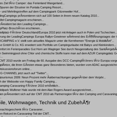
les Ziel fÃ¼r Camper: das Ferienland Wangerland...
Spuren der Etrusker im Puntala Camping Resort...
s- und Mehrlingstreffen auf dem Campingpark Gitzenweiler Hof...
ingCampings prÃ¤sentieren sich auf 100 Seiten in ihrem neuen Katalog 2010...
ifel-Campingmagazin erschienen...
rÃ¤sident bei den Leading Campings...
pPlatz-BroschÃ¼re erschienen...
llplatz-FÃ¼hrer Deutschland/Europa 2010 jetzt mit Anlagen auch in Polen und Tschechien..
rung der LeadingCampings Europa Rallye-Gewinner wÃ¤hrend des ErÃ¶ffÂ­nungstages der 
AMPING e.V. stellt sein aktuelles Magazin unter die Kernthemen "Energie & MobilitÃ¤t"...
e GmbH & Co. KG erweitert sein Portfolio um Campingurlaube mit Babys und Kleinkindern...
mfort im Ferienparadies Gut Horn am Waginger See durch Neugestaltung des SanitÃ¤rgebÃ
m Swimmingpool ohne Chlor und chemische Stoffe kann man auf dem AZUR Campingplatz G
...
 CMT 2010 wurde am Freitag die 60. Ausgabe des DCC-CampingfÃ¼hrers fÃ¼r Europa vorgest
plÃ¤tze, die ihren GÃ¤sten etwas ganz Besonderes bieten, wurden vom ADAC ausgezeichne
skussionsforum online...
-CHANNEL jetzt auch auf "Twitter"...
tourismus 2009: Neun Prozent mehr Ãœbernachtungen gegenÃ¼ber dem Vorjahr...
h der Webseite von Happy Family Camping...
mping-Caravaning-FÃ¼hrer 2010 erhÃ¤ltlich...
ilpark Wulfener Hals wurde mit dem Alan Rogers Award ausgezeichnet...
en prÃ¤sentiert sich auf der CMT 2010 als Partnerregion fÃ¼r den Camping und Caravaning
..
le, Wohnwagen, Technik und ZubehÃ¶r
hnachtsgeschenk fÃ¼r Caravaner...
en-Rekord im Caravaning-Teil der CMT...