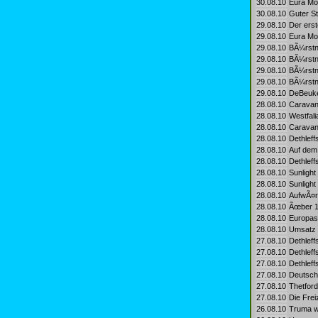
30.08.10
Eura Mob
30.08.10
Guter St
29.08.10
Der erst
29.08.10
Eura Mob
29.08.10
BÃ¼rstn
29.08.10
BÃ¼rstne
29.08.10
BÃ¼rstn
29.08.10
BÃ¼rstne
29.08.10
DeBeuke
28.08.10
Caravani
28.08.10
Westfali
28.08.10
Caravani
28.08.10
Dethleff
28.08.10
Auf dem 
28.08.10
Dethleff
28.08.10
Sunlight
28.08.10
Sunlight
28.08.10
AufwÃ¤rt
28.08.10
Ãœber 10
28.08.10
Europas 
28.08.10
Umsatz 
27.08.10
Dethleff
27.08.10
Dethleff
27.08.10
Dethleff
27.08.10
Deutsche
27.08.10
Thetford
27.08.10
Die Frei
26.08.10
Truma we