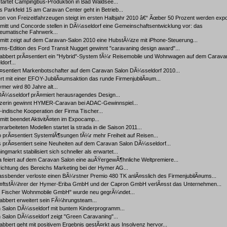
tartet Campingbus-Produktion in Bad Waldsee...
s Parkfeld 15 am Caravan Center geht in Betrieb...
on von Freizeitfahrzeugen steigt im ersten Halbjahr 2010 â€“ Ãœber 50 Prozent werden export
mitt und Concorde stellen in DÃ¼sseldorf eine Gemeinschaftsentwicklung vor: das
eumatische Fahrwerk...
mitt zeigt auf dem Caravan-Salon 2010 eine HubstÃ¼tze mit iPhone-Steuerung...
ms-Edition des Ford Transit Nugget gewinnt "caravaning design award"...
abbert prÃ¤sentiert ein "Hybrid"-System fÃ¼r Reisemobile und Wohnwagen auf dem Carava
dorf...
Ã¤sentiert Markenbotschafter auf dem Caravan Salon DÃ¼sseldorf 2010...
rt mit einer EFOY-JubilÃ¤umsaktion das runde FirmenjubilÃ¤um...
mer wird 80 Jahre alt...
Ã¼sseldorf prÃ¤miert herausragendes Design...
zerin gewinnt HYMER-Caravan bei ADAC-Gewinnspiel...
indische Kooperation der Firma Tischer...
itt beendet AktivitÃ¤ten im Expocamp...
rarbeiteten Modellen startet la strada in die Saison 2011...
prÃ¤sentiert SystemlÃ¶sungen fÃ¼r mehr Freiheit auf Reisen...
s prÃ¤sentiert seine Neuheiten auf dem Caravan Salon DÃ¼sseldorf...
ngmarkt stabilisiert sich schneller als erwartet...
a feiert auf dem Caravan Salon eine auÃŸergewÃ¶hnliche Weltpremiere...
ichtung des Bereichs Marketing bei der Hymer AG...
assbender verloste einen BÃ¼rstner Premio 480 TK anlÃ¤sslich des FirmenjubilÃ¤ums...
ftsfÃ¼hrer der Hymer-Eriba GmbH und der Capron GmbH verlÃ¤sst das Unternehmen...
l Fischer Wohnmobile GmbH" wurde neu gegrÃ¼ndet...
abbert erweitert sein FÃ¼hrungsteam...
 Salon DÃ¼sseldorf mit buntem Kinderprogramm...
 Salon DÃ¼sseldorf zeigt "Green Caravaning"...
bbert geht mit positivem Ergebnis gestÃ¤rkt aus Insolvenz hervor...