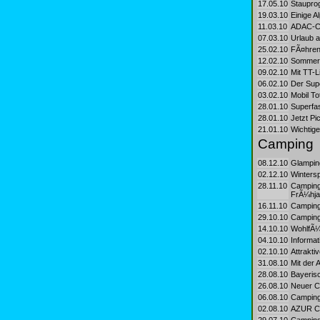
17.05.10
Staupro
19.03.10
Einige A
11.03.10
ADAC-Ch
07.03.10
Urlaub a
25.02.10
FÃ¤hren
12.02.10
Sommerfe
09.02.10
Mit TT-
06.02.10
Der Supe
03.02.10
Mobil Tot
28.01.10
Superfas
28.01.10
Jetzt Pi
21.01.10
Wichtige
Camping
08.12.10
Glamping
02.12.10
Winters
28.11.10
Camping
FrÃ¼hja
16.11.10
Campingl
29.10.10
Camping
14.10.10
WohlfÃ¼
04.10.10
Informat
02.10.10
Attrakti
31.08.10
Mit der
28.08.10
Bayeris
26.08.10
Neuer Ca
06.08.10
Campingu
02.08.10
AZUR Ca