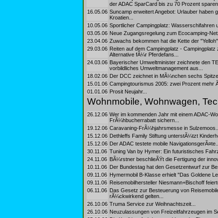
der ADAC SparCard bis zu 70 Prozent sparen.
16.05.06
Suncamp erweitert Angebot: Urlauber haben 
Kroatien...
10.05.06
Sportlicher Campingplatz: Wasserschifahren
03.05.06
Neue Zugangsregelung zum Ecocamping-Netz
23.04.06
Zuwachs bekommen hat die Kette der "Yelloh"
29.03.06
Reiten auf dem Campingplatz - Campingplatz 
Alternative fÃ¼r Pferdefans...
24.03.06
Bayerischer Umweltminister zeichnete den TE
vorbildliches Umweltmanagement aus...
18.02.06
Der DCC zeichnet in MÃ¼nchen sechs Spitzen
15.01.06
Campingtourismus 2005: zwei Prozent mehr 
01.01.06
Prosit Neujahr...
Wohnmobile, Wohnwagen, Tec
26.12.06
Wer im kommenden Jahr mit einem ADAC-Wohn
FrÃ¼hbucherrabatt sichern...
19.12.06
Caravaning-FrÃ¼hjahrsmesse in Sulzemoos..
15.12.06
Dethleffs Family Stiftung unterstÃ¼tzt Kinderh
15.12.06
Der ADAC testete mobile NavigationsgerÃ¤te..
30.11.06
Tuning Van by Hymer: Ein futuristisches Fahr
24.11.06
BÃ¼rstner beschlieÃŸt die Fertigung der inno
10.11.06
Der Bundestag hat den Gesetzentwurf zur Be
09.11.06
Hymermobil B-Klasse erhielt "Das Goldene Le
09.11.06
Reisemobilhersteller Niesmann+Bischoff feiert
06.11.06
Das Gesetz zur Besteuerung von Reisemobile
rÃ¼ckwirkend gelten...
26.10.06
Truma Service zur Weihnachtszeit...
26.10.06
Neuzulassungen von Freizeitfahrzeugen im Se