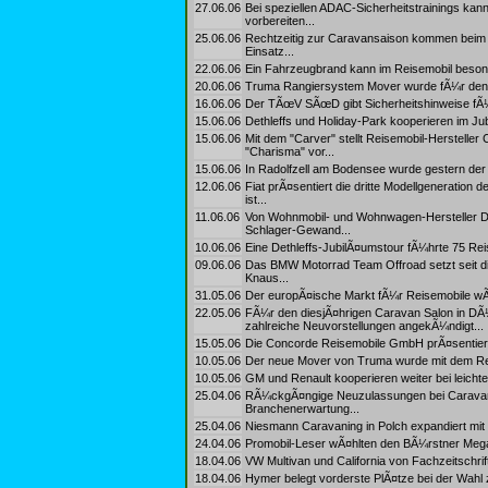
27.06.06
Bei speziellen ADAC-Sicherheitstrainings kan
vorbereiten...
25.06.06
Rechtzeitig zur Caravansaison kommen beim 
Einsatz...
22.06.06
Ein Fahrzeugbrand kann im Reisemobil besond
20.06.06
Truma Rangiersystem Mover wurde fÃ¼r den D
16.06.06
Der TÃœV SÃœD gibt Sicherheitshinweise fÃ
15.06.06
Dethleffs und Holiday-Park kooperieren im Jub
15.06.06
Mit dem "Carver" stellt Reisemobil-Herstelle
"Charisma" vor...
15.06.06
In Radolfzell am Bodensee wurde gestern der 
12.06.06
Fiat prÃ¤sentiert die dritte Modellgeneration
ist...
11.06.06
Von Wohnmobil- und Wohnwagen-Hersteller Det
Schlager-Gewand...
10.06.06
Eine Dethleffs-JubilÃ¤umstour fÃ¼hrte 75 Re
09.06.06
Das BMW Motorrad Team Offroad setzt seit di
Knaus...
31.05.06
Der europÃ¤ische Markt fÃ¼r Reisemobile wÃ¤
22.05.06
FÃ¼r den diesjÃ¤hrigen Caravan Salon in DÃ¼
zahlreiche Neuvorstellungen angekÃ¼ndigt...
15.05.06
Die Concorde Reisemobile GmbH prÃ¤sentiert
10.05.06
Der neue Mover von Truma wurde mit dem Red
10.05.06
GM und Renault kooperieren weiter bei leicht
25.04.06
RÃ¼ckgÃ¤ngige Neuzulassungen bei Caravans
Branchenerwartung...
25.04.06
Niesmann Caravaning in Polch expandiert mit
24.04.06
Promobil-Leser wÃ¤hlten den BÃ¼rstner Mega
18.04.06
VW Multivan und California von Fachzeitschrif
18.04.06
Hymer belegt vorderste PlÃ¤tze bei der Wahl