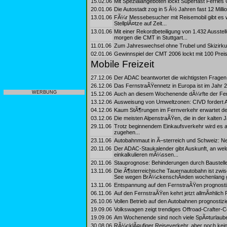
15.02.06
Mit Spezialangeboten lockt Superfast Ferries
20.01.06
Die Autostadt zog in 5 Â½ Jahren fast 12 Mill
13.01.06
FÃ¼r Messebesucher mit Reisemobil gibt es 
StellplÃ¤tze auf Zeit...
13.01.06
Mit einer Rekordbeteiligung von 1.432 Ausste
morgen die CMT in Stuttgart...
11.01.06
Zum Jahreswechsel ohne Trubel und Skizirkus 
02.01.06
Gewinnspiel der CMT 2006 lockt mit 100 Prei
Mobile Freizeit
27.12.06
Der ADAC beantwortet die wichtigsten Fragen
26.12.06
Das FernstraÃŸennetz in Europa ist im Jahr 
WERBUNG
15.12.06
Auch an diesem Wochenende dÃ¼rfte der Fernv
13.12.06
Ausweisung von Umweltzonen: CIVD fordert 
04.12.06
Kaum StÃ¶rungen im Fernverkehr erwartet 
03.12.06
Die meisten AlpenstraÃŸen, die in der kalten 
29.11.06
Trotz beginnendem Einkaufsverkehr wird es 
zugehen...
23.11.06
Autobahnmaut in Ã–sterreich und Schweiz: Ne
20.11.06
Der ADAC-Staukalender gibt Auskunft, an wel
einkalkulieren mÃ¼ssen...
20.11.06
Stauprognose: Behinderungen durch Baustelle
13.11.06
Die Ã¶sterreichische Tauernautobahn ist zwis
See wegen BrÃ¼ckenschÃ¤den wochenlang ge
13.11.06
Entspannung auf den FernstraÃŸen prognost
06.11.06
Auf den FernstraÃŸen kehrt jetzt allmÃ¤hlich 
26.10.06
Vollen Betrieb auf den Autobahnen prognost
19.09.06
Volkswagen zeigt trendiges Offroad-Crafter-Con
19.09.06
Am Wochenende sind noch viele SpÃ¤turlaube
30.08.06
RÃ¼cklÃ¤ufiger Reiseverkehr, aber noch kei