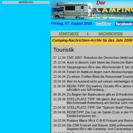
WERBUNG
Freitag, 07. August 2026
STARTSEITE
|
NACHRICHTEN
Camping-Nachrichten-Archiv für das Jahr 2006
Touristik
07.12.06
CMT 2007: Reiselust der Deutschen bleibt au
25.10.06
Auch in diesem Jahr bietet die Deutsche Bahn 
05.09.06
Stauprognose fÃ¼r das Wochenende 8. bis 10
24.08.06
Ferien im Baltikum liegen nach Beobachtung
22.06.06
Zu einem Treffen lÃ¤dt die Reisemobil-Touri
20.06.06
Wer im Ausland nicht auf seinen vierbeinigen 
11.06.06
REISE-TIPP: Ein wahres Dorado fÃ¼r aktive 
sÃ¼dlich von NÃ¼rnberg...
09.06.06
Zu Beginn der Badesaison gibt es Erfreulich
21.05.06
STELLPLATZ-TIPP: Mit gleich drei ausgewiese
Bischofsstadt Rottenburg am Neckar sehr reis
23.04.06
STELLPLATZ-TIPP: Die "Spitzen-Stadt" Plauen 
20.04.06
REISETIPP: Der Lac de Sainte-Croix in der Pr
Entdeckertouren ein...
24.02.06
Positive Bilanz fÃ¼r C-B-R Freizeit und Reisen
18.02.06
Die CBR Freizeit und Reisen 2006 prÃ¤sentier
Angebot fÃ¼r alle Camping- und Caravaning-In