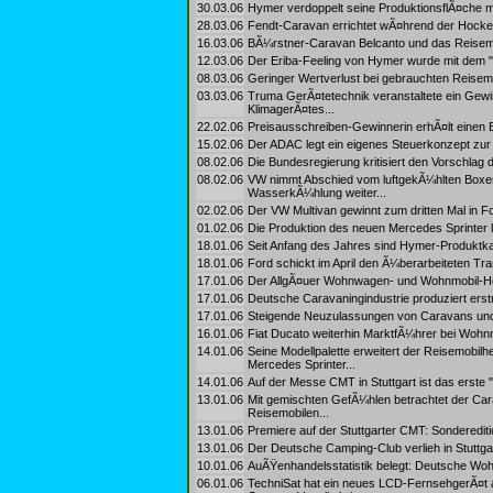
30.03.06
Hymer verdoppelt seine ProduktionsflÃ¤che mi
28.03.06
Fendt-Caravan errichtet wÃ¤hrend der Hock
16.03.06
BÃ¼rstner-Caravan Belcanto und das Reisemob
12.03.06
Der Eriba-Feeling von Hymer wurde mit dem "
08.03.06
Geringer Wertverlust bei gebrauchten Reisem
03.03.06
Truma GerÃ¤tetechnik veranstaltete ein Gewi
KlimagerÃ¤tes...
22.02.06
Preisausschreiben-Gewinnerin erhÃ¤lt einen 
15.02.06
Der ADAC legt ein eigenes Steuerkonzept zur
08.02.06
Die Bundesregierung kritisiert den Vorschlag
08.02.06
VW nimmt Abschied vom luftgekÃ¼hlten Boxerm
WasserkÃ¼hlung weiter...
02.02.06
Der VW Multivan gewinnt zum dritten Mal in Fo
01.02.06
Die Produktion des neuen Mercedes Sprinter l
18.01.06
Seit Anfang des Jahres sind Hymer-Produktkata
18.01.06
Ford schickt im April den Ã¼berarbeiteten Tra
17.01.06
Der AllgÃ¤uer Wohnwagen- und Wohnmobil-Herst
17.01.06
Deutsche Caravaningindustrie produziert ers
17.01.06
Steigende Neuzulassungen von Caravans und 
16.01.06
Fiat Ducato weiterhin MarktfÃ¼hrer bei Wohn
14.01.06
Seine Modellpalette erweitert der Reisemobilhe
Mercedes Sprinter...
14.01.06
Auf der Messe CMT in Stuttgart ist das erste 
13.01.06
Mit gemischten GefÃ¼hlen betrachtet der Car
Reisemobilen...
13.01.06
Premiere auf der Stuttgarter CMT: Sonderedit
13.01.06
Der Deutsche Camping-Club verlieh in Stuttgar
10.01.06
AuÃŸenhandelsstatistik belegt: Deutsche Wohn
06.01.06
TechniSat hat ein neues LCD-FernsehgerÃ¤t 