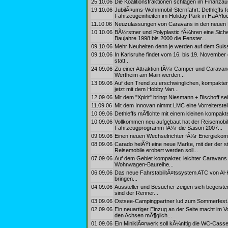
25.10.06
Die Koalitionsfraktionen schlagen im Finanza
19.10.06
JubilÃ¤ums-Wohnmobil-Sternfahrt: Dethleffs f
Fahrzeugeinheiten im Holiday Park in HaÃŸloc
11.10.06
Neuzulassungen von Caravans in den neuen 
10.10.06
BÃ¼rstner und Polyplastic fÃ¼hren eine Sich
Baujahre 1998 bis 2000 die Fenster...
09.10.06
Mehr Neuheiten denn je werden auf dem Suisse
09.10.06
In Karlsruhe findet vom 16. bis 19. November 
statt...
24.09.06
Zu einer Attraktion fÃ¼r Camper und Carava
Wertheim am Main werden...
13.09.06
Auf den Trend zu erschwinglichen, kompakten
jetzt mit dem Hobby Van...
12.09.06
Mit dem "Xpirit" bringt Niesmann + Bischoff sei
11.09.06
Mit dem Innovan nimmt LMC eine Vorreiterstel
10.09.06
Dethleffs mÃ¶chte mit einem kleinen kompakt
10.09.06
Vollkommen neu aufgebaut hat der Reisemobil-
Fahrzeugprogramm fÃ¼r die Saison 2007...
09.09.06
Einen neuen Wechselrichter fÃ¼r Energiekomfor
08.09.06
Carado heiÃŸt eine neue Marke, mit der der
Reisemobile erobert werden soll...
07.09.06
Auf dem Gebiet kompakter, leichter Caravans 
Wohnwagen-Baureihe...
06.09.06
Das neue FahrstabilitÃ¤tssystem ATC von Al-
bringen...
04.09.06
Aussteller und Besucher zeigen sich begeist
sind der Renner...
03.09.06
Ostsee-Campingpartner lud zum Sommerfest.
02.09.06
Ein neuartiger Einzug an der Seite macht im 
den Achsen mÃ¶glich...
01.09.06
Ein MiniklÃ¤rwerk soll kÃ¼nftig die WC-Casset