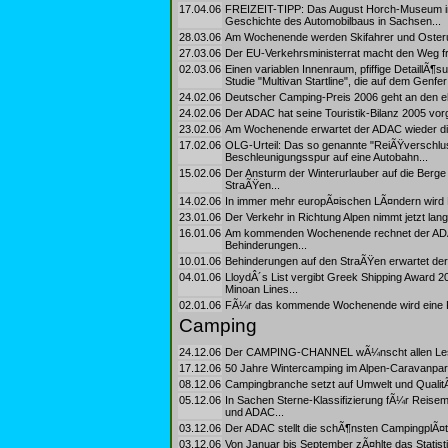
17.04.06
FREIZEIT-TIPP: Das August Horch-Museum im 
Geschichte des Automobilbaus in Sachsen...
28.03.06
Am Wochenende werden Skifahrer und Osterur
27.03.06
Der EU-Verkehrsministerrat macht den Weg fre
02.03.06
Einen variablen Innenraum, pfiffige DetaillÃ¶
Studie "Multivan Startline", die auf dem Genfe
24.02.06
Deutscher Camping-Preis 2006 geht an den eh
24.02.06
Der ADAC hat seine Touristik-Bilanz 2005 vorg
23.02.06
Am Wochenende erwartet der ADAC wieder dich
17.02.06
OLG-Urteil: Das so genannte "ReiÃŸverschluss
Beschleunigungsspur auf eine Autobahn...
15.02.06
Der Ansturm der Winterurlauber auf die Ber
StraÃŸen...
14.02.06
In immer mehr europÃ¤ischen LÃ¤ndern wird F
23.01.06
Der Verkehr in Richtung Alpen nimmt jetzt lang
16.01.06
Am kommenden Wochenende rechnet der ADAC
Behinderungen...
10.01.06
Behinderungen auf den StraÃŸen erwartet de
04.01.06
LloydÂ´s List vergibt Greek Shipping Award 20
Minoan Lines...
02.01.06
FÃ¼r das kommende Wochenende wird eine RÃ¼
Camping
24.12.06
Der CAMPING-CHANNEL wÃ¼nscht allen Lesern 
17.12.06
50 Jahre Wintercamping im Alpen-Caravanpar
08.12.06
Campingbranche setzt auf Umwelt und QualitÃ
05.12.06
In Sachen Sterne-Klassifizierung fÃ¼r Reisem
und ADAC...
03.12.06
Der ADAC stellt die schÃ¶nsten CampingplÃ¤tz
03.12.06
Von Januar bis September zÃ¤hlte das Statis