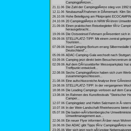
CampingplÃ¤tzen...
21.11.06
Die Zahl der CampingplÃ¤tze stieg von 1992 b
12.11.06
NeubaumaÃŸnahmen in DÃ¤nemark: Klim Stran
26.10.06
Hohe Beteiligung am Pilotprojekt ECOCAMPING
24.10.06
20 CampingplÃ¤tze in NRW fÃ¼hren Umweltm
21.09.06
Einen praktischen Reisebegleiter fÃ¼r Campi
herausgebracht...
19.09.06
Die Ostseeinsel Fehmarn prÃ¤sentiert sich in 
09.09.06
STELLPLATZ-TIPP: Mit einem zentral gelegenen
Touristen...
07.09.06
Insel-Camping-Borkum errang Silbermedaille 
Deutschland"...
05.09.06
ADAC-Camping-Gala wechselt nach Stuttgart.
03.09.06
Camping jetzt direkt beim Besucherzentrum de
02.09.06
Auf dem DÃ¼sseldorfer Messeparkplatz hat si
Treffpunkt entwickelt...
22.08.06
Sechs CampingplÃ¤tze haben sich zum Werb
zusammengeschlossen...
21.08.06
Eine aufschlussreiche Analyse ihrer GÃ¤stest
19.08.06
STELLPLATZ-TIPP: In der vergangenen Woche wu
18.08.06
Die Leading Campings verlosen auf dem Cara
13.08.06
Im Rahmen des Kunstfestivals "Steirischer Her
Camper...
12.07.06
Campingplatz und Hafen Salzmann in Ã–sterre
10.07.06
In der Wein-Landschaft Rheinhessens bietet d
05.07.06
Die baden-wÃ¼rttembergische Umweltminister
Umweltmanagement aus...
22.06.06
Ein neuer Flyer informiert Ã¼ber neun Wohnmo
16.06.06
Der ADAC gibt Tipps fÃ¼r CampingplÃ¤tze neb
23.05.06
Wer sich jetzt noch gÃ¼nstige Nebensaisonpre