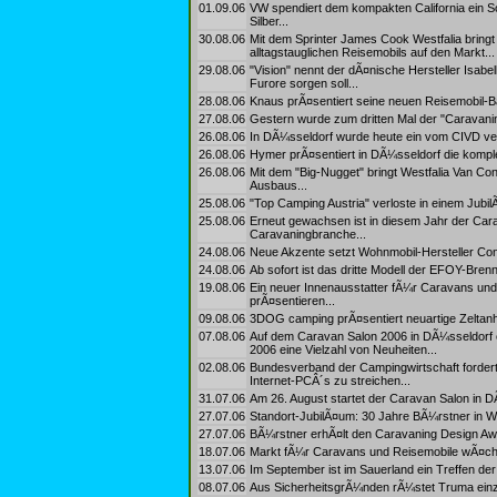
01.09.06
VW spendiert dem kompakten California ein S
Silber...
30.08.06
Mit dem Sprinter James Cook Westfalia bringt D
alltagstauglichen Reisemobils auf den Markt...
29.08.06
"Vision" nennt der dÃ¤nische Hersteller Isabe
Furore sorgen soll...
28.08.06
Knaus prÃ¤sentiert seine neuen Reisemobil-B
27.08.06
Gestern wurde zum dritten Mal der "Caravanin
26.08.06
In DÃ¼sseldorf wurde heute ein vom CIVD v
26.08.06
Hymer prÃ¤sentiert in DÃ¼sseldorf die komplet
26.08.06
Mit dem "Big-Nugget" bringt Westfalia Van C
Ausbaus...
25.08.06
"Top Camping Austria" verloste in einem Jub
25.08.06
Erneut gewachsen ist in diesem Jahr der Car
Caravaningbranche...
24.08.06
Neue Akzente setzt Wohnmobil-Hersteller Conc
24.08.06
Ab sofort ist das dritte Modell der EFOY-Brenn
19.08.06
Ein neuer Innenausstatter fÃ¼r Caravans und
prÃ¤sentieren...
09.08.06
3DOG camping prÃ¤sentiert neuartige Zeltan
07.08.06
Auf dem Caravan Salon 2006 in DÃ¼sseldorf 
2006 eine Vielzahl von Neuheiten...
02.08.06
Bundesverband der Campingwirtschaft forder
Internet-PCÂ´s zu streichen...
31.07.06
Am 26. August startet der Caravan Salon in DÃ¼
27.07.06
Standort-JubilÃ¤um: 30 Jahre BÃ¼rstner in W
27.07.06
BÃ¼rstner erhÃ¤lt den Caravaning Design Awar
18.07.06
Markt fÃ¼r Caravans und Reisemobile wÃ¤chst
13.07.06
Im September ist im Sauerland ein Treffen d
08.07.06
Aus SicherheitsgrÃ¼nden rÃ¼stet Truma einze